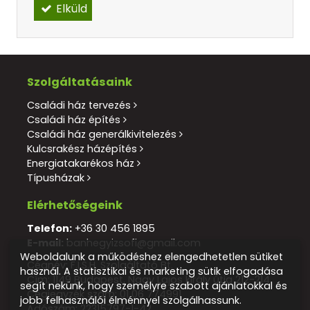
Elküld
Szolgáltatásaink
Családi ház tervezés
Családi ház építés
Családi ház generálkivitelezés
Kulcsrakész házépítés
Energiatakarékos ház
Típusházak
Elérhetőségeink
Telefon:
+36 30 456 1895
E-mail:
banhegyizsofi@gmail.com
Weboldalunk a működéshez elengedhetetlen sütiket
Cégnév: F.I.S.H. Szolgáltató Bt.
használ. A statisztikai és marketing sütik elfogadása
Cím: 1149 Budapest, Nagy Lajos király útja 212-214.
segít nekünk, hogy személyre szabott ajánlatokkal és
Cégjegyzék szám:
01 06 774991
jobb felhasználói élménnyel szolgálhassunk.
Adószám:
22315797-1-42